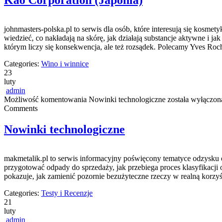
Kao Corporation (Japonia)
johnmasters-polska.pl to serwis dla osób, które interesują się kosm
wiedzieć, co nakładają na skórę, jak działają substancje aktywne i 
którym liczy się konsekwencja, ale też rozsądek. Polecamy Yves Ro
Categories:
Wino i winnice
23
luty
admin
Możliwość komentowania
Nowinki technologiczne
została wyłączon
Comments
Nowinki technologiczne
makmetalik.pl to serwis informacyjny poświęcony tematyce odzysku or
przygotować odpady do sprzedaży, jak przebiega proces klasyfikacji 
pokazuje, jak zamienić pozornie bezużyteczne rzeczy w realną korzyś
Categories:
Testy i Recenzje
21
luty
admin