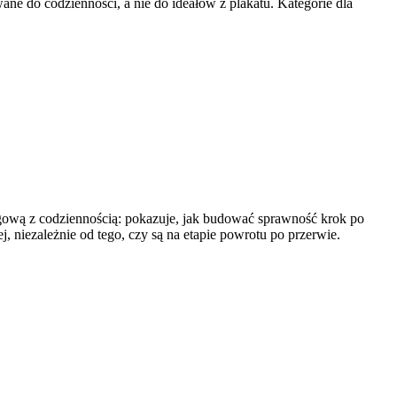
ne do codzienności, a nie do ideałów z plakatu. Kategorie dla
ingową z codziennością: pokazuje, jak budować sprawność krok po
, niezależnie od tego, czy są na etapie powrotu po przerwie.