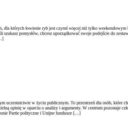
ch, dla których łowienie ryb jest czymś więcej niż tylko weekendowym
eśli szukasz pomysłów, chcesz uporządkować swoje podejście do zestaw
…]
domym uczestnictwie w życiu publicznym. To przestrzeń dla osób, które
lną opinię w oparciu o analizy i argumenty. W centrum pozostaje czł
ronie Partie polityczne i Unijne fundusze […]