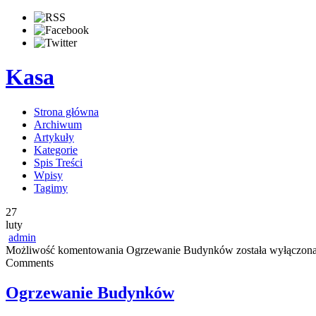
Kasa
Strona główna
Archiwum
Artykuły
Kategorie
Spis Treści
Wpisy
Tagimy
27
luty
admin
Możliwość komentowania
Ogrzewanie Budynków
została wyłączon
Comments
Ogrzewanie Budynków