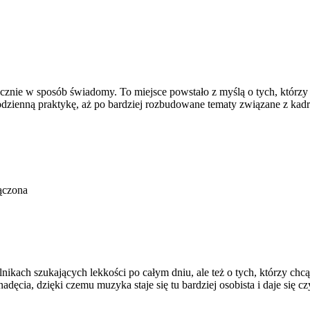
 ręcznie w sposób świadomy. To miejsce powstało z myślą o tych, którz
odzienną praktykę, aż po bardziej rozbudowane tematy związane z kadre
ączona
lnikach szukających lekkości po całym dniu, ale też o tych, którzy chc
dęcia, dzięki czemu muzyka staje się tu bardziej osobista i daje się cz