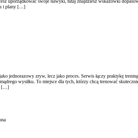
cesz uporządkować swoje nawyki, tutaj znajdziesz wskazówki dopasowa
a i plany […]
 jako jednorazowy zryw, lecz jako proces. Serwis łączy praktykę tren
ądrego wysiłku. To miejsce dla tych, którzy chcą trenować skuteczniej
m […]
ona