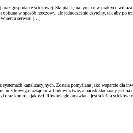
j oraz gospodarce ściekowej. Skupia się na tym, co w praktyce wdraża
pisana w sposób rzeczowy, ale jednocześnie czytelny, tak aby po treści
. W sercu serwisu […]
az systemach kanalizacyjnych. Została pomyślana jako wsparcie dla 
hu zdrowego rozsądku w budownictwie, a nacisk kładziony jest na re
ył oraz kontrola jakości. Równolegle omawiana jest ścieżka ścieków: 