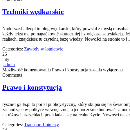
Techniki wędkarskie
Nadorsze-haller.pl to blog wędkarski, który powstał z myślą o osoba
każdy tekst ma pomagać łowić skuteczniej i z większą satysfakcją. J
realiach, znajdziesz tu czytelną bazę wiedzy. Nowości na stronie to [
Categories:
Zawody w lotnictwie
25
luty
admin
Możliwość komentowania
Prawo i konstytucja
została wyłączona
Comments
Prawo i konstytucja
ryszard-galla.pl to portal publicystyczny, który skupia się na świa
zachodzące w polityce wewnętrznej, a jednocześnie budować samodzie
na różnych szczeblach przekładają się na realne życie. Nowości na st
Categories:
Transport Lotniczy
24