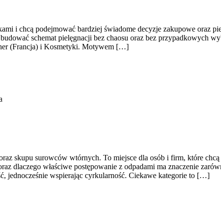
etykami i chcą podejmować bardziej świadome decyzje zakupowe oraz pie
jak budować schemat pielęgnacji bez chaosu oraz bez przypadkowych wyb
cher (Francja) i Kosmetyki. Motywem […]
a
az skupu surowców wtórnych. To miejsce dla osób i firm, które chcą l
oraz dlaczego właściwe postępowanie z odpadami ma znaczenie zarówno d
ć, jednocześnie wspierając cyrkularność. Ciekawe kategorie to […]