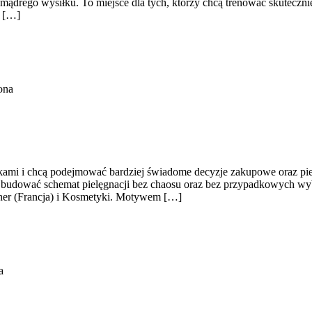
ądrego wysiłku. To miejsce dla tych, którzy chcą trenować skuteczniej
m […]
ona
etykami i chcą podejmować bardziej świadome decyzje zakupowe oraz pie
jak budować schemat pielęgnacji bez chaosu oraz bez przypadkowych wyb
cher (Francja) i Kosmetyki. Motywem […]
a