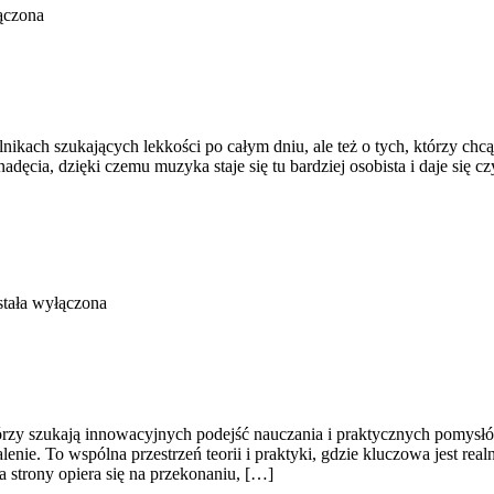
ączona
lnikach szukających lekkości po całym dniu, ale też o tych, którzy chc
dęcia, dzięki czemu muzyka staje się tu bardziej osobista i daje się cz
tała wyłączona
tórzy szukają innowacyjnych podejść nauczania i praktycznych pomysłó
lenie. To wspólna przestrzeń teorii i praktyki, gdzie kluczowa jest rea
 strony opiera się na przekonaniu, […]