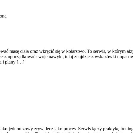
zona
ować masę ciała oraz wkręcić się w kolarstwo. To serwis, w którym akt
cesz uporządkować swoje nawyki, tutaj znajdziesz wskazówki dopasowa
a i plany […]
 jako jednorazowy zryw, lecz jako proces. Serwis łączy praktykę tren