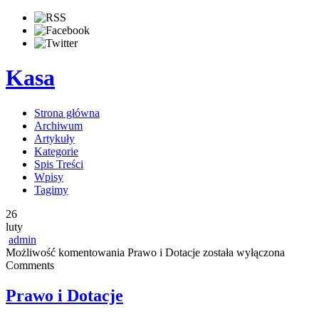
Kasa
Strona główna
Archiwum
Artykuły
Kategorie
Spis Treści
Wpisy
Tagimy
26
luty
admin
Możliwość komentowania
Prawo i Dotacje
została wyłączona
Comments
Prawo i Dotacje