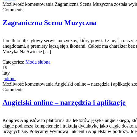
Możliwość komentowania
Zagraniczna Scena Muzyczna
została wył
Comments
Zagraniczna Scena Muzyczna
Limith to lifestylowy serwis muzyczny, który powstał z myślą o czyte
anegdotami, a premiery łączą się z ikonami. Całość ma charakter bez na
Muzyka Na Świecie […]
Categories:
Moda ślubna
19
luty
admin
Możliwość komentowania
Angielski online – narzędzia i aplikacje
zos
Comments
Angielski online – narzędzia i aplikacje
Kongres Anglistów to platforma dla lektorów języka angielskiego, k
ciągle podnoszą kompetencje i traktują dydaktykę jako ciągłe doskona
uczących się. Polecamy Wymowa i akcent i Angielski w podróży. Idea