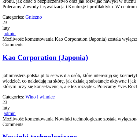
kroku, jak dbać o bezpieczeństwo oraz jak rozwijać nawyki w duchu m
Polecamy Zawody i rywalizacja i Kontuzje i profilaktyka. W centru
Categories:
Gniezno
23
luty
admin
Możliwość komentowania
Kao Corporation (Japonia)
została wyłącz
Comments
Kao Corporation (Japonia)
johnmasters-polska.pl to serwis dla osób, które interesują się kosm
wiedzieć, co nakładają na skórę, jak działają substancje aktywne i 
którym liczy się konsekwencja, ale też rozsądek. Polecamy Yves Ro
Categories:
Wino i winnice
23
luty
admin
Możliwość komentowania
Nowinki technologiczne
została wyłączon
Comments