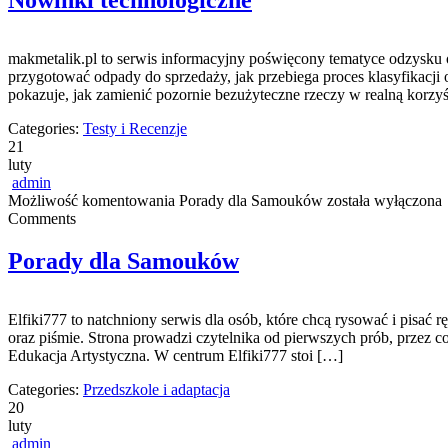
Nowinki technologiczne
makmetalik.pl to serwis informacyjny poświęcony tematyce odzysku or
przygotować odpady do sprzedaży, jak przebiega proces klasyfikacji 
pokazuje, jak zamienić pozornie bezużyteczne rzeczy w realną korzyś
Categories:
Testy i Recenzje
21
luty
admin
Możliwość komentowania
Porady dla Samouków
została wyłączona
Comments
Porady dla Samouków
Elfiki777 to natchniony serwis dla osób, które chcą rysować i pisać
oraz piśmie. Strona prowadzi czytelnika od pierwszych prób, przez c
Edukacja Artystyczna. W centrum Elfiki777 stoi […]
Categories:
Przedszkole i adaptacja
20
luty
admin