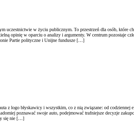
domym uczestnictwie w życiu publicznym. To przestrzeń dla osób, które
lną opinię w oparciu o analizy i argumenty. W centrum pozostaje czł
ronie Partie polityczne i Unijne fundusze […]
auta z logo błyskawicy i wszystkim, co z nią związane: od codziennej e
wiadomiej poznawać swoje auto, podejmować trafniejsze decyzje zakup
y się nie […]