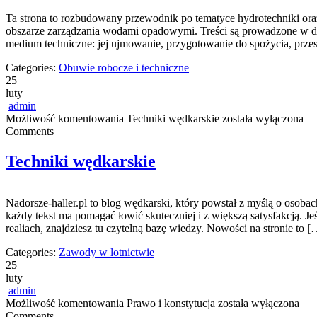
Ta strona to rozbudowany przewodnik po tematyce hydrotechniki or
obszarze zarządzania wodami opadowymi. Treści są prowadzone w duc
medium techniczne: jej ujmowanie, przygotowanie do spożycia, przes
Categories:
Obuwie robocze i techniczne
25
luty
admin
Możliwość komentowania
Techniki wędkarskie
została wyłączona
Comments
Techniki wędkarskie
Nadorsze-haller.pl to blog wędkarski, który powstał z myślą o osoba
każdy tekst ma pomagać łowić skuteczniej i z większą satysfakcją. J
realiach, znajdziesz tu czytelną bazę wiedzy. Nowości na stronie to [
Categories:
Zawody w lotnictwie
25
luty
admin
Możliwość komentowania
Prawo i konstytucja
została wyłączona
Comments