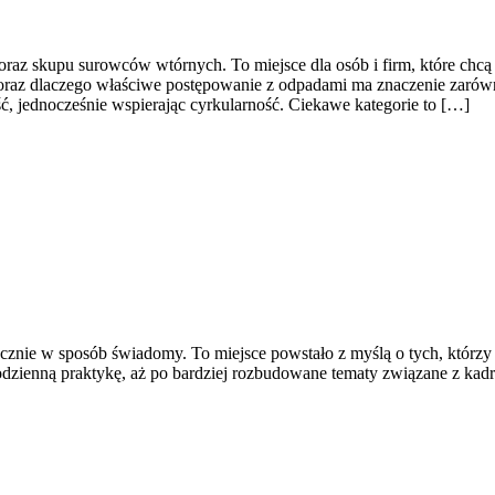
az skupu surowców wtórnych. To miejsce dla osób i firm, które chcą l
oraz dlaczego właściwe postępowanie z odpadami ma znaczenie zarówno d
ć, jednocześnie wspierając cyrkularność. Ciekawe kategorie to […]
 ręcznie w sposób świadomy. To miejsce powstało z myślą o tych, którz
odzienną praktykę, aż po bardziej rozbudowane tematy związane z kadre