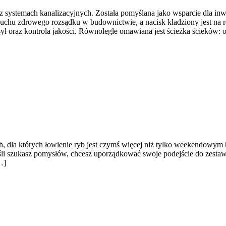
az systemach kanalizacyjnych. Została pomyślana jako wsparcie dla 
hu zdrowego rozsądku w budownictwie, a nacisk kładziony jest na re
ył oraz kontrola jakości. Równolegle omawiana jest ścieżka ścieków: 
ch, dla których łowienie ryb jest czymś więcej niż tylko weekendowym
eśli szukasz pomysłów, chcesz uporządkować swoje podejście do zestaw
…]