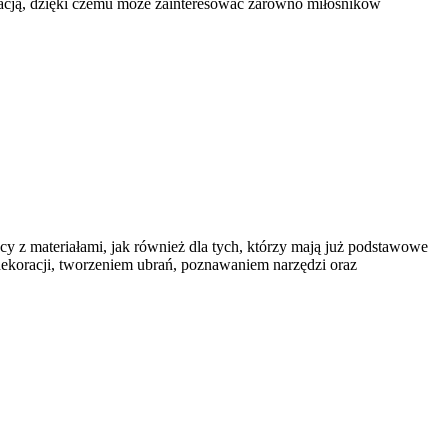
arracją, dzięki czemu może zainteresować zarówno miłośników
acy z materiałami, jak również dla tych, którzy mają już podstawowe
koracji, tworzeniem ubrań, poznawaniem narzędzi oraz