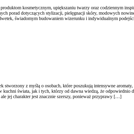
oduktom kosmetycznym, upiększaniu twarzy oraz codziennym inspiracj
nych porad dotyczących stylizacji, pielęgnacji skóry, modowych nowin
ch sylwetek, świadomym budowaniem wizerunku i indywidualnym podejś
tek stworzony z myślą o osobach, które poszukują intensywne aromaty, n
 kuchni świata, jak i tych, którzy od dawna wiedzą, że odpowiednio d
ale jej charakter jest znacznie szerszy, ponieważ przyprawy […]