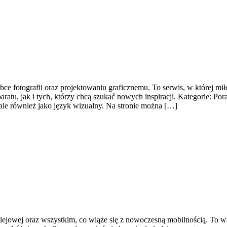
e fotografii oraz projektowaniu graficznemu. To serwis, w której miło
ratu, jak i tych, którzy chcą szukać nowych inspiracji. Kategorie: Po
, ale również jako język wizualny. Na stronie można […]
olejowej oraz wszystkim, co wiąże się z nowoczesną mobilnością. To wi