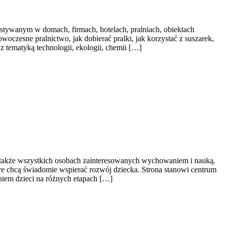
tywanym w domach, firmach, hotelach, pralniach, obiektach
oczesne pralnictwo, jak dobierać pralki, jak korzystać z suszarek,
z tematyką technologii, ekologii, chemii […]
 a także wszystkich osobach zainteresowanych wychowaniem i nauką.
óre chcą świadomie wspierać rozwój dziecka. Strona stanowi centrum
niem dzieci na różnych etapach […]