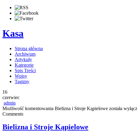
Kasa
Strona główna
Archiwum
Artykuły
Kategorie
Spis Treści
Wpisy
Tagimy
16
czerwiec
admin
Możliwość komentowania
Bielizna i Stroje Kąpielowe
została wyłąc
Comments
Bielizna i Stroje Kąpielowe