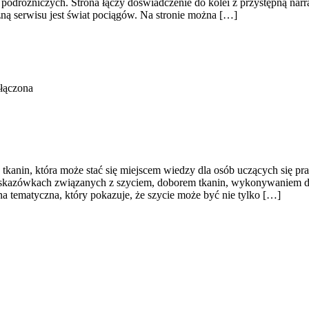
ji podróżniczych. Strona łączy doświadczenie do kolei z przystępną n
zną serwisu jest świat pociągów. Na stronie można […]
łączona
z tkanin, która może stać się miejscem wiedzy dla osób uczących się pr
 wskazówkach związanych z szyciem, doborem tkanin, wykonywaniem de
a tematyczna, który pokazuje, że szycie może być nie tylko […]