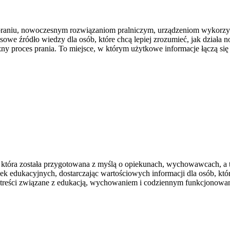
 praniu, nowoczesnym rozwiązaniom pralniczym, urządzeniom wykorzys
 źródło wiedzy dla osób, które chcą lepiej zrozumieć, jak działa now
ny proces prania. To miejsce, w którym użytkowe informacje łączą się 
owa, która została przygotowana z myślą o opiekunach, wychowawcach,
wek edukacyjnych, dostarczając wartościowych informacji dla osób, kt
we treści związane z edukacją, wychowaniem i codziennym funkcjonowa