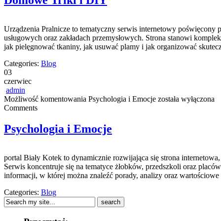
Domowe Triki i DIY
Urządzenia Pralnicze to tematyczny serwis internetowy poświęcony
usługowych oraz zakładach przemysłowych. Strona stanowi kompleksowe
jak pielęgnować tkaniny, jak usuwać plamy i jak organizować skutecz
Categories:
Blog
03
czerwiec
admin
Możliwość komentowania
Psychologia i Emocje
została wyłączona
Comments
Psychologia i Emocje
portal Biały Kotek to dynamicznie rozwijająca się strona internet
Serwis koncentruje się na tematyce żłobków, przedszkoli oraz placó
informacji, w której można znaleźć porady, analizy oraz wartościo
Categories:
Blog